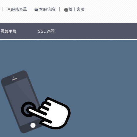
｜
服務表單
｜
客服信箱
｜
線上客服
S 雲端主機
SSL 憑證