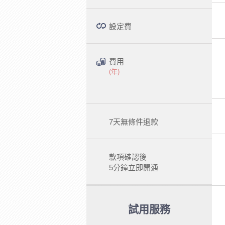
設定費
費用
(年)
7天無條件退款
款項確認後
5分鐘立即開通
試用服務