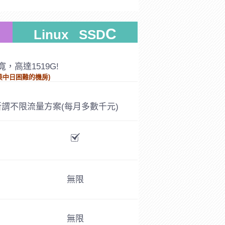
C
Linux SSD
，高達1519G!
美中日困難的機房)
謂不限流量方案(每月多數千元)
無限
無限