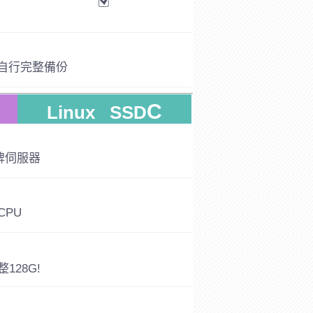
時自行完整備份
C
Linux SSD
牌伺服器
CPU
整128G!