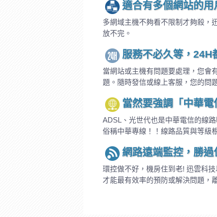
適合有多個網站的用
多網域主機不夠看不限制才夠殺，
放不完。
服務不必久等，24
當網站或主機有問題要處理，您會有
題。隨時發信或線上客服，您的問
當然要強調「中華電
ADSL、光世代也是中華電信的線
俗稱中華專線！！線路品質與等級
網路遠端監控，勝過
環控做不好，機房住到老! 迅雲科
才能最有效率的預防或解決問題，離