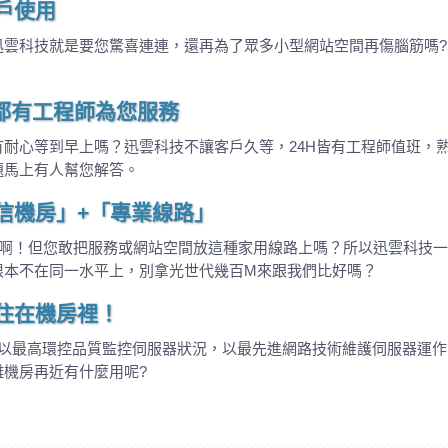
戶使用
迅雲科技就是要您驚喜連連，還再為了眾多小型網站空間再傷腦筋嗎
H都有工程師為您服務
耐心等到早上嗎？迅雲科技不讓客戶久等，24H皆有工程師值班，
題馬上有人幫您解答。
信機房」+「專業線路」
路啊！但您敢把服務或網站空間放這種家用線路上嗎？所以迅雲科技
根本不在同一水平上，別拿光世代幾百M來跟我們比好嗎？
住在機房裡！
技以最高環控品質監控伺服器狀況，以最先進網路技術維護伺服器運
機房再近有什麼用呢?