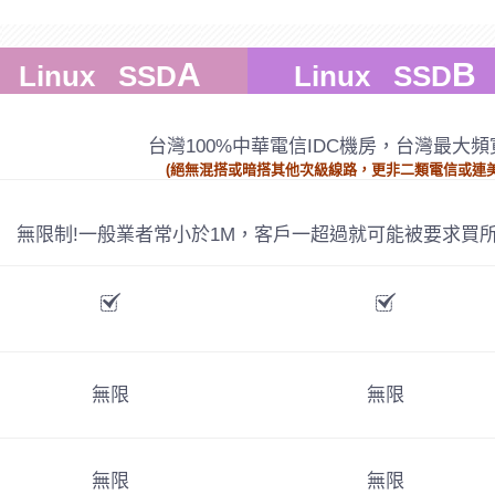
A
B
Linux SSD
Linux SSD
台灣100%中華電信IDC機房，台灣最大頻寬
(絕無混搭或暗搭其他次級線路，更非二類電信或連
無限制!一般業者常小於1M，客戶一超過就可能被要求買所
無限
無限
無限
無限