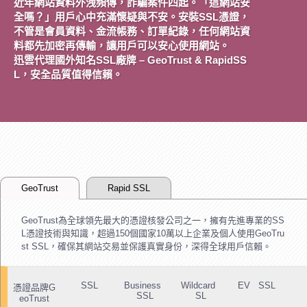
近年網站資料外洩頻傳，詐騙案件四起。「這網站安
全嗎？」用戶心中充滿懷疑與不安。安裝SSL憑證，
不管是會員資料、金流帳務、訂單紀錄，任何網站資
料都先加密再傳輸，讓用戶可以安心使用網站。
迅雲代理國外知名SSL廠牌 – GeoTrust & RapidSS
L，安全品質值得信賴。
GeoTrust
Rapid SSL
GeoTrust為全球領先最大的憑證核發公司之一，擁有先進專業的SS
L憑證技術與知識，超過150個國家10萬以上企業及個人使用GeoTru
st SSL，確保其網站交易並保護真實身份，深得全球用戶信賴。
SSL
Business
Wildcard
EV SSL
憑證品牌G
SSL
SL
eoTrust