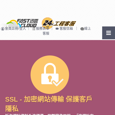
會員註冊/登入
｜
服務表單
｜
客服信箱
｜
線上
客服
SSL - 加密網站傳輸 保護客戶
隱私