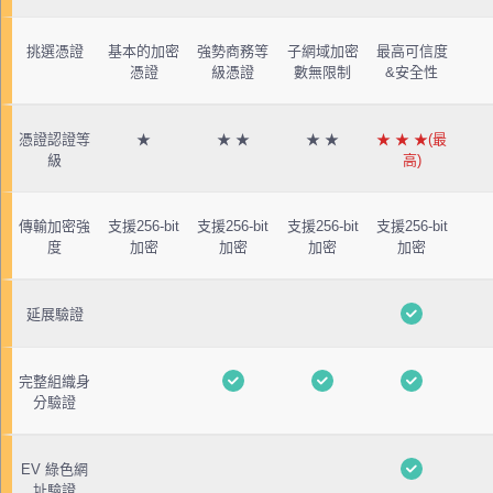
挑選憑證
基本的加密
強勢商務等
子網域加密
最高可信度
憑證
級憑證
數無限制
&安全性
憑證認證等
★
★ ★
★ ★
★ ★ ★(最
級
高)
傳輸加密強
支援256-bit
支援256-bit
支援256-bit
支援256-bit
度
加密
加密
加密
加密
延展驗證
完整組織身
分驗證
EV 綠色網
址驗證