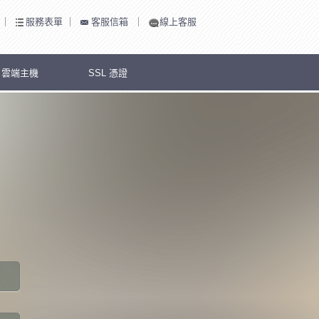
｜
服務表單
｜
客服信箱
｜
線上客服
S 雲端主機
SSL 憑證