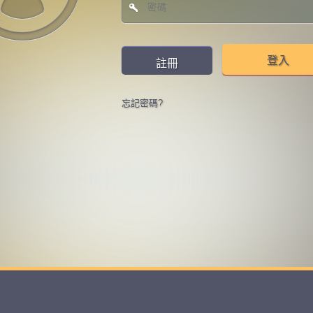
登入
註冊
忘記密碼?